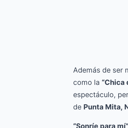
Además de ser 
como la
“Chica 
espectáculo, per
de
Punta Mita, 
“Sonríe para mí