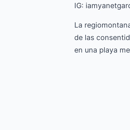
IG: iamyanetgar
L
a regiomontan
de las consentid
en una playa me