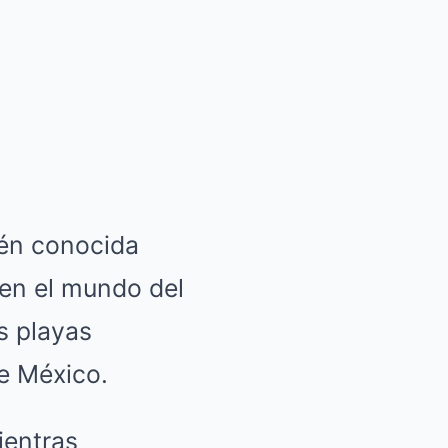
ién conocida
 en el mundo del
s playas
de México.
ientras