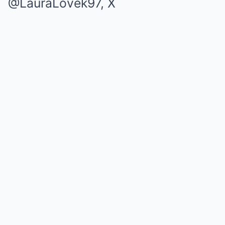
@LauraLovek97, X