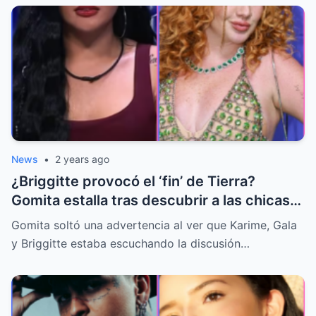
News
•
2 years ago
¿Briggitte provocó el ‘fin’ de Tierra?
Gomita estalla tras descubrir a las chicas
de Mar espiando pelea entre su team
Gomita soltó una advertencia al ver que Karime, Gala
y Briggitte estaba escuchando la discusión…