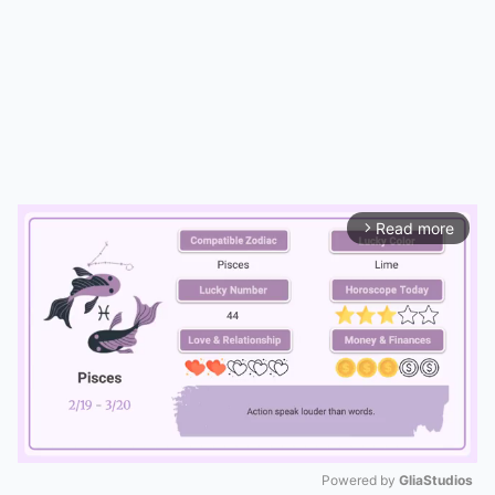
Read more
arrow_forward_ios
Powered by 
GliaStudios