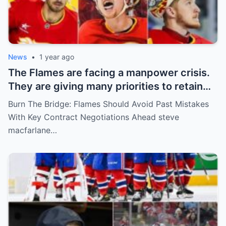
News
•
1 year ago
The Flames are facing a manpower crisis.
They are giving many priorities to retain
key players such as Bahl, Zary, Coronato
Burn The Bridge: Flames Should Avoid Past Mistakes
and Wolf. However, the decision of the
With Key Contract Negotiations Ahead steve
above players surprised the whole team
macfarlane…
and fans!