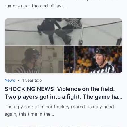
shocked everyone.
rumors near the end of last…
News
•
1 year ago
SHOCKING NEWS: Violence on the field.
Two players got into a fight. The game had
to be stopped and the police had to
The ugly side of minor hockey reared its ugly head
intervene.
again, this time in the…