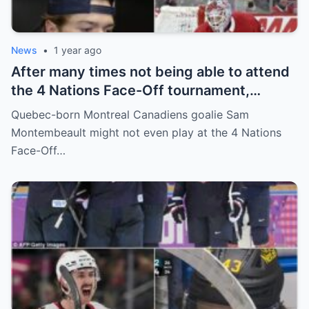
News
•
1 year ago
After many times not being able to attend
the 4 Nations Face-Off tournament,
goalkeeper Sam Montembeault made a
Quebec-born Montreal Canadiens goalie Sam
shocking statement that made the
Montembeault might not even play at the 4 Nations
relationship between him and the team’s
Face-Off…
leadership increasingly tense.