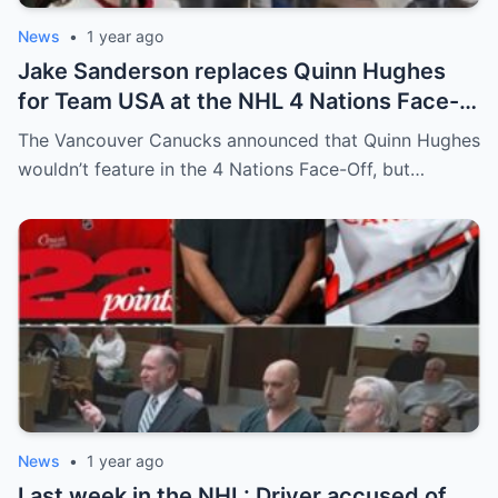
News
•
1 year ago
Jake Sanderson replaces Quinn Hughes
for Team USA at the NHL 4 Nations Face-
Off. Quinn Hughes revealed that in
The Vancouver Canucks announced that Quinn Hughes
addition to his injury, there was conflict
wouldn’t feature in the 4 Nations Face-Off, but…
between him and team management.
News
•
1 year ago
Last week in the NHL: Driver accused of