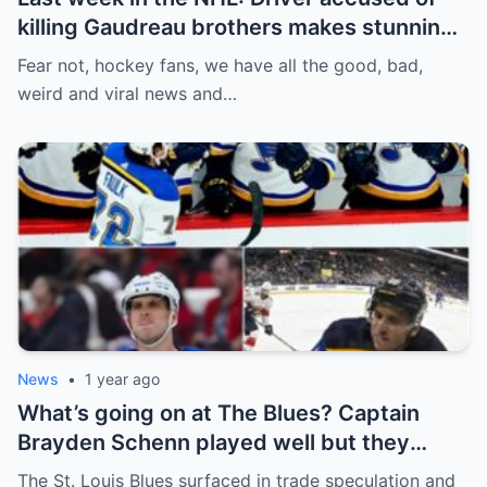
killing Gaudreau brothers makes stunning
defence, Blackhawks beef with
Fear not, hockey fans, we have all the good, bad,
Bissonnette, 4 Nations rosters take shape
weird and viral news and…
News
•
1 year ago
What’s going on at The Blues? Captain
Brayden Schenn played well but they
decided to sell, and the replacement name
The St. Louis Blues surfaced in trade speculation and