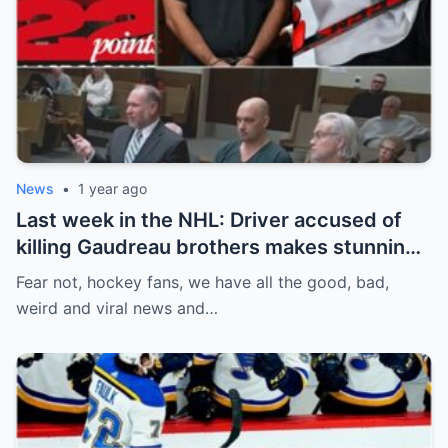
News
•
1 year ago
Last week in the NHL: Driver accused of
killing Gaudreau brothers makes stunning
defence, Blackhawks beef with
Fear not, hockey fans, we have all the good, bad,
Bissonnette, 4 Nations rosters take shape
weird and viral news and…