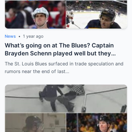
News
•
1 year ago
What’s going on at The Blues? Captain
Brayden Schenn played well but they
decided to sell, and the replacement name
The St. Louis Blues surfaced in trade speculation and
shocked everyone.
rumors near the end of last…