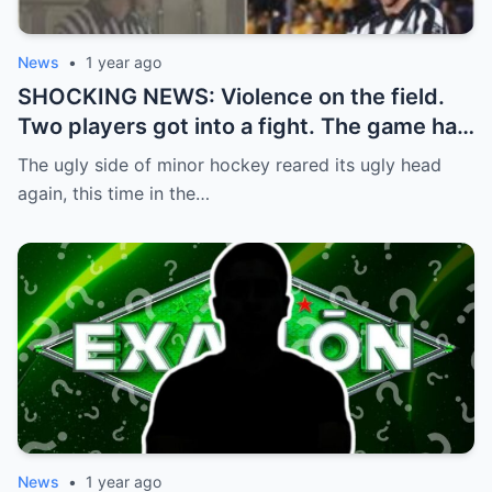
News
•
1 year ago
SHOCKING NEWS: Violence on the field.
Two players got into a fight. The game had
to be stopped and the police had to
The ugly side of minor hockey reared its ugly head
intervene.
again, this time in the…
News
•
1 year ago