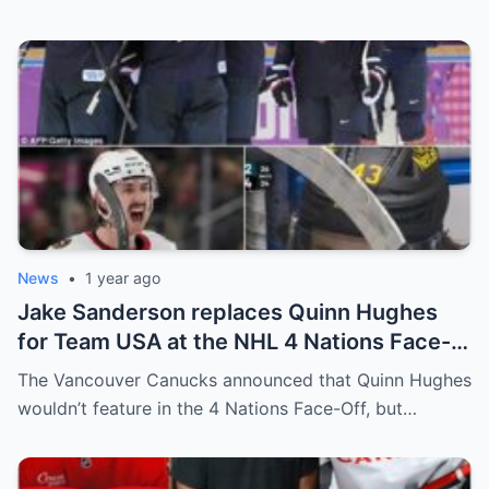
leadership increasingly tense.
News
•
1 year ago
Jake Sanderson replaces Quinn Hughes
for Team USA at the NHL 4 Nations Face-
Off. Quinn Hughes revealed that in
The Vancouver Canucks announced that Quinn Hughes
addition to his injury, there was conflict
wouldn’t feature in the 4 Nations Face-Off, but…
between him and team management.