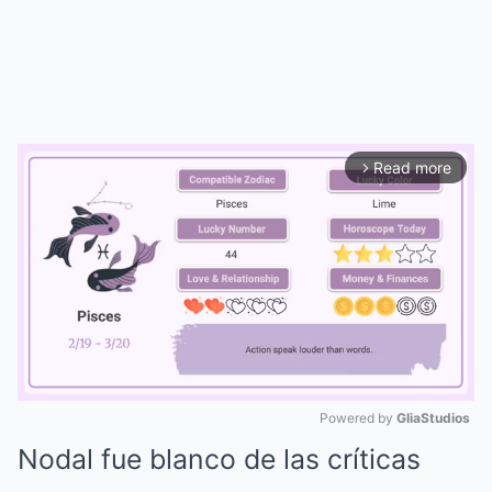
Read more
arrow_forward_ios
Powered by 
GliaStudios
Nodal fue blanco de las críticas
Mute