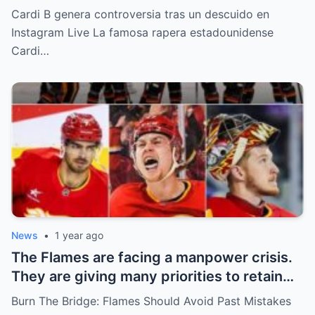
“Partes privadas” Durante un Show en Vivo
Cardi B genera controversia tras un descuido en
—¡El Video COMPLETO es Increíble y Está
Instagram Live La famosa rapera estadounidense
Rompiendo el Internet!
Cardi…
News
•
1 year ago
The Flames are facing a manpower crisis.
They are giving many priorities to retain
key players such as Bahl, Zary, Coronato
Burn The Bridge: Flames Should Avoid Past Mistakes
and Wolf. However, the decision of the