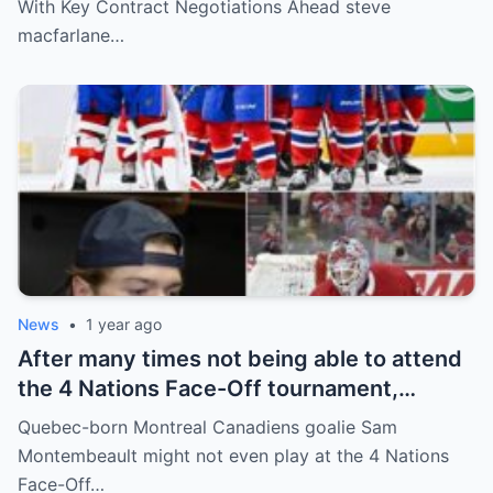
With Key Contract Negotiations Ahead steve
above players surprised the whole team
macfarlane…
and fans!
News
•
1 year ago
After many times not being able to attend
the 4 Nations Face-Off tournament,
goalkeeper Sam Montembeault made a
Quebec-born Montreal Canadiens goalie Sam
shocking statement that made the
Montembeault might not even play at the 4 Nations
relationship between him and the team’s
Face-Off…